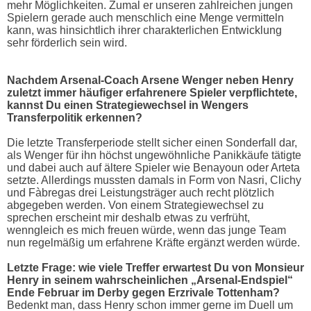
mehr Möglichkeiten. Zumal er unseren zahlreichen jungen
Spielern gerade auch menschlich eine Menge vermitteln
kann, was hinsichtlich ihrer charakterlichen Entwicklung
sehr förderlich sein wird.
Nachdem Arsenal-Coach Arsene Wenger neben Henry
zuletzt immer häufiger erfahrenere Spieler verpflichtete,
kannst Du einen Strategiewechsel in Wengers
Transferpolitik erkennen?
Die letzte Transferperiode stellt sicher einen Sonderfall dar,
als Wenger für ihn höchst ungewöhnliche Panikkäufe tätigte
und dabei auch auf ältere Spieler wie Benayoun oder Arteta
setzte. Allerdings mussten damals in Form von Nasri, Clichy
und Fàbregas drei Leistungsträger auch recht plötzlich
abgegeben werden. Von einem Strategiewechsel zu
sprechen erscheint mir deshalb etwas zu verfrüht,
wenngleich es mich freuen würde, wenn das junge Team
nun regelmäßig um erfahrene Kräfte ergänzt werden würde.
Letzte Frage: wie viele Treffer erwartest Du von Monsieur
Henry in seinem wahrscheinlichen „Arsenal-Endspiel“
Ende Februar im Derby gegen Erzrivale Tottenham?
Bedenkt man, dass Henry schon immer gerne im Duell um