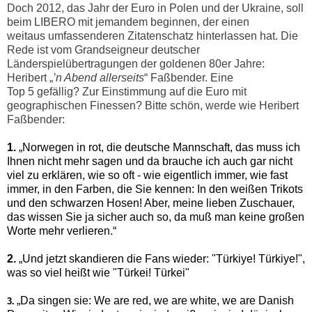
Doch 2012, das Jahr der Euro in Polen und der Ukraine, soll
beim LIBERO mit jemandem beginnen, der einen
weitaus umfassenderen Zitatenschatz hinterlassen hat. Die
Rede ist vom Grandseigneur deutscher
Länderspielübertragungen der goldenen 80er Jahre:
Heribert „
’n Abend allerseits
“ Faßbender. Eine
Top 5 gefällig? Zur Einstimmung auf die Euro mit
geographischen Finessen? Bitte schön, werde wie Heribert
Faßbender:
1.
„Norwegen in rot, die deutsche Mannschaft, das muss ich
Ihnen nicht mehr sagen und da brauche ich auch gar nicht
viel zu erklären, wie so oft - wie eigentlich immer, wie fast
immer, in den Farben, die Sie kennen: In den weißen Trikots
und den schwarzen Hosen! Aber, meine lieben Zuschauer,
das wissen Sie ja sicher auch so, da muß man keine großen
Worte mehr verlieren.“
2.
„Und jetzt skandieren die Fans wieder: "Türkiye! Türkiye!",
was so viel heißt wie "Türkei! Türkei"
„Da singen sie: We are red, we are white, we are Danish
3.