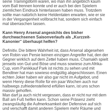
seine Trainingsform waren, wo man ihn angeblich kaum
vom Ball trennen konnte und er auch bei den Spielern
ziemlichen Eindruck hinterlassen haben muss. Trotzdem
sollte man natürlich keine Heldentaten erwarten, wie er sie
in der Vergangenheit vollbracht hat, sondern sich einfach
mal überraschen lassen.
Kann Henry Arsenal angesichts des bisher
durchwachsenen Saisonverlaufs als „Kurzzeit-
Kanonier“ überhaupt helfen?
Definitiv. Die bittere Wahrheit ist, dass Arsenal abgesehen
von Robin van Persie keinen einzigen Angreifer hat, den der
Gegner wirklich auf dem Zettel haben muss. Chamakh spielt
jenseits von Gut und Böse und muss sowieso zum Afrika-
Cup, vom Panikkauf Park ist nichts zu sehen und mit
Bendtner hat man sowieso endgültig abgeschlossen.
Einen
echten Joker haben wir also gar nicht im Aufgebot, und
wenn Henry diese Rolle für ein paar Wochen auch nur
halbwegs zufriedenstellend erfüllen kann, ist uns schon
massiv geholfen.
Man darf ja auch nicht vergessen, dass er nicht nur mit dem
Ball am Fuß helfen kann. Schon seine Präsenz zieht
zwangsläufig die Aufmerksamkeit der Defensive auf sich
und verschafft damit anderen Spielern mehr Räume und