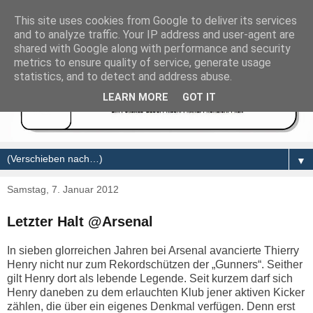
This site uses cookies from Google to deliver its services
and to analyze traffic. Your IP address and user-agent are
shared with Google along with performance and security
metrics to ensure quality of service, generate usage
statistics, and to detect and address abuse.
LEARN MORE
GOT IT
▼
Samstag, 7. Januar 2012
Letzter Halt @Arsenal
In sieben glorreichen Jahren bei Arsenal avancierte Thierry
Henry nicht nur zum Rekordschützen der „Gunners“. Seither
gilt Henry dort als lebende Legende. Seit kurzem darf sich
Henry daneben zu dem erlauchten Klub jener aktiven Kicker
zählen, die über ein eigenes Denkmal verfügen. Denn erst