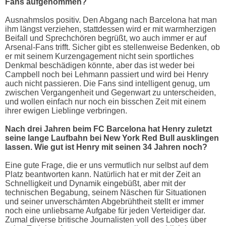
Fans aufgenommen?
Ausnahmslos positiv. Den Abgang nach Barcelona hat man
ihm längst verziehen, stattdessen wird er mit warmherzigen
Beifall und Sprechchören begrüßt, wo auch immer er auf
Arsenal-Fans trifft. Sicher gibt es stellenweise Bedenken, ob
er mit seinem Kurzengagement nicht sein sportliches
Denkmal beschädigen könnte, aber das ist weder bei
Campbell noch bei Lehmann passiert und wird bei Henry
auch nicht passieren. Die Fans sind intelligent genug, um
zwischen Vergangenheit und Gegenwart zu unterscheiden,
und wollen einfach nur noch ein bisschen Zeit mit einem
ihrer ewigen Lieblinge verbringen.
Nach drei Jahren beim FC Barcelona hat Henry zuletzt
seine lange Laufbahn bei New York Red Bull ausklingen
lassen. Wie gut ist Henry mit seinen 34 Jahren noch?
Eine gute Frage, die er uns vermutlich nur selbst auf dem
Platz beantworten kann. Natürlich hat er mit der Zeit an
Schnelligkeit und Dynamik eingebüßt, aber mit der
technischen Begabung, seinem Näschen für Situationen
und seiner unverschämten Abgebrühtheit stellt er immer
noch eine unliebsame Aufgabe für jeden Verteidiger dar.
Zumal diverse britische Journalisten voll des Lobes über