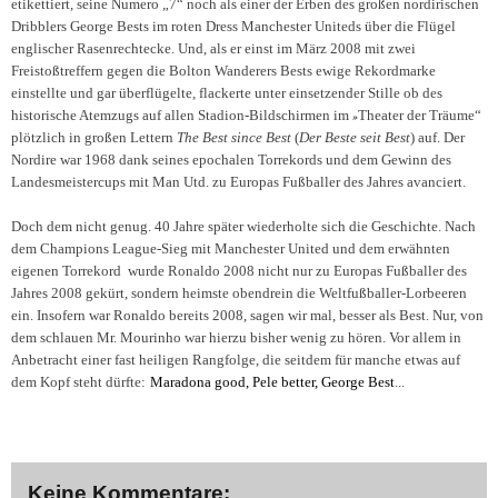
etikettiert,
seine Numero „7“ noch als einer der Erben des großen nordirischen
Dribblers George Bests im roten Dress Manchester Uniteds über die Flügel
englischer Rasenrechtecke.
Und, als er einst im März 2008 mit zwei
Freistoßtreffern gegen die Bolton Wanderers Bests ewige Rekordmarke
einstellte und gar überflügelte, flackerte unter einsetzender Stille ob des
historische Atemzugs auf allen Stadion-Bildschirmen im
Theater der Träume“
»
plötzlich in großen Lettern
The Best since Best
(
Der Beste seit Best
) auf. Der
Nordire war 1968 dank seines epochalen Torrekords und dem Gewinn des
Landesmeistercups mit Man Utd. zu Europas Fußballer des Jahres avanciert.
Doch dem nicht genug. 40 Jahre später wiederholte sich die Geschichte. Nach
dem Champions League-Sieg
mit Manchester United und dem erwähnten
eigenen Torrekord
wurde Ronaldo 2008 nicht nur zu Europas Fußballer des
Jahres 2008 gekürt, sondern heimste obendrein die Weltfußballer-Lorbeeren
ein.
Insofern war Ronaldo
bereits 2008, sagen wir mal, besser als Best. Nur, von
dem schlauen Mr. Mourinho war hierzu bisher wenig zu hören.
Vor allem in
Anbetracht einer fast heiligen Rangfolge, die seitdem für manche etwas auf
dem Kopf steht dürfte:
M
aradona good, Pele better, George Best
...
Keine Kommentare: