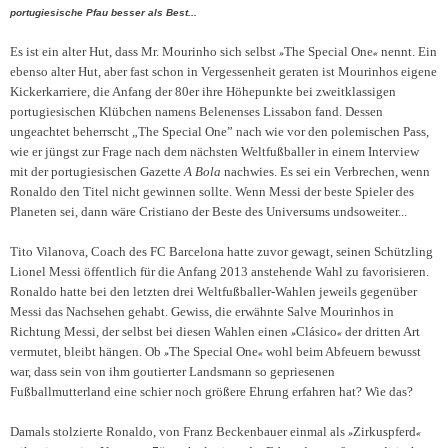
portugiesische Pfau besser als Best...
Es ist ein alter Hut, dass Mr. Mourinho sich selbst
The Special One
nennt. Ein
»
«
ebenso alter Hut, aber fast schon in Vergessenheit geraten ist Mourinhos eigene
Kickerkarriere, die Anfang der 80er ihre Höhepunkte bei zweitklassigen
portugiesischen Klübchen namens Belenenses Lissabon fand. Dessen
ungeachtet beherrscht „The Special One” nach wie vor den polemischen Pass,
wie er jüngst zur Frage nach dem nächsten Weltfußballer in einem Interview
mit der portugiesischen Gazette
A Bola
nachwies.
Es sei ein Verbrechen, wenn
Ronaldo den Titel nicht gewinnen sollte. Wenn Messi der beste Spieler des
Planeten sei, dann wäre Cristiano der Beste des Universums undsoweiter...
Tito Vilanova, Coach des FC Barcelona hatte zuvor gewagt, seinen Schützling
Lionel Messi öffentlich für die Anfang 2013 anstehende Wahl zu favorisieren.
Ronaldo hatte bei den letzten drei Weltfußballer-Wahlen jeweils gegenüber
Messi das Nachsehen gehabt. Gewiss, die erwähnte Salve Mourinhos in
Richtung Messi, der selbst bei diesen Wahlen einen
Clásico
der dritten Art
»
«
vermutet, bleibt hängen. Ob
The Special One
wohl beim Abfeuern bewusst
»
«
war, dass sein von ihm goutierter Landsmann so gepriesenen
Fußballmutterland eine schier noch größere Ehrung erfahren hat? Wie das?
Damals stolzierte Ronaldo, von Franz Beckenbauer einmal als
Zirkuspferd
»
«