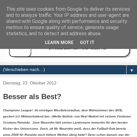
This site uses cookies from Google to deliver its services
and to analyze traffic. Your IP address and user-agent are
shared with Google along with performance and security
metrics to ensure quality of service, generate usage
statistics, and to detect and address abuse.
LEARN MORE
GOT IT
▼
Dienstag, 23. Oktober 2012
Besser als Best?
Champions League! Im einstigen Westfalenstadion, dem Wohnzimmer des BVB,
am
»
«
gastiert
Mittwochabend
das
Weiße Ballett
von Real Madrid mit seinem Vortänzer
Cristiano Ronaldo. Jose Mourinho hält seinen Landsmann immerhin für den besten
Kicker des Universums. Doch, ob Mr. Mourinho weiß, dass der Fußball-Gott bereits
anno 2008 für Ronaldo noch höhere Weihen übrig hatte? Denn schon damals war der