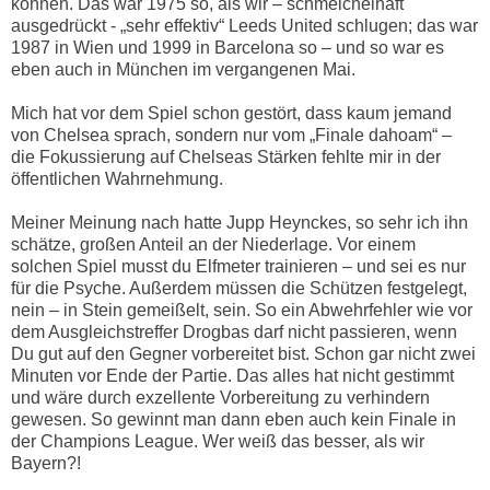
können. Das war 1975 so, als wir – schmeichelhaft
ausgedrückt - „sehr effektiv“ Leeds United schlugen; das war
1987 in Wien und 1999 in Barcelona so – und so war es
eben auch in München im vergangenen Mai.
Mich hat vor dem Spiel schon gestört, dass kaum jemand
von Chelsea sprach, sondern nur vom „Finale dahoam“ –
die Fokussierung auf Chelseas Stärken fehlte mir in der
öffentlichen Wahrnehmung.
Meiner Meinung nach hatte Jupp Heynckes, so sehr ich ihn
schätze, großen Anteil an der Niederlage. Vor einem
solchen Spiel musst du Elfmeter trainieren – und sei es nur
für die Psyche. Außerdem müssen die Schützen festgelegt,
nein – in Stein gemeißelt, sein. So ein Abwehrfehler wie vor
dem Ausgleichstreffer Drogbas darf nicht passieren, wenn
Du gut auf den Gegner vorbereitet bist. Schon gar nicht zwei
Minuten vor Ende der Partie. Das alles hat nicht gestimmt
und wäre durch exzellente Vorbereitung zu verhindern
gewesen. So gewinnt man dann eben auch kein Finale in
der Champions League. Wer weiß das besser, als wir
Bayern?!