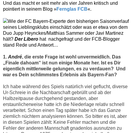
Und das macht er seit mehr als vier Jahren kritisch und
pointiert in seinem Blog »
Fernglas FCB
«.
Wie der FC Bayern-Experte den bisherigen Saisonverlauf
seines Lieblingsklubs einschätzt oder was er etwa von dem
Duo Jupp Heynckes/Matthias Sammer oder Javi Martinez
hält?
Der Libero
hat
nachgefragt und der FCB-Blogger
stand Rede und Antwort…
1.
André
, die erste Frage ist wohl unvermeidlich. Das
„Finale dahoam“ ist nun einige Monate her. Ist es Dir
eigentlich mittlerweile gelungen, es zu verdauen?
Und
war es Dein schlimmstes Erlebnis als Bayern-Fan?
Ich habe während des Spiels natürlich viel geflucht, diverse
Ur-Schreie in die Nachbarschaft gebrüllt und ab der
Halbzeitpause durchgehend gestanden, aber
erstaunlicherweise hatte ich die Niederlage relativ schnell
verarbeitet. Schon einen Tag später habe ich das Ganze
ziemlich nüchtern analysieren können. So bitter es ist, aber
in diesen Spielen zählt: Keine Fehler machen und die
Fehler der anderen Mannschaft gnadenlos ausnutzen zu