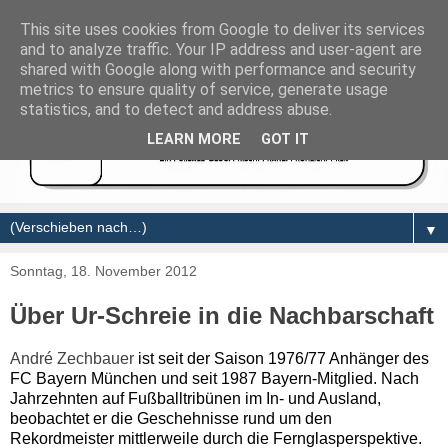
This site uses cookies from Google to deliver its services
and to analyze traffic. Your IP address and user-agent are
shared with Google along with performance and security
metrics to ensure quality of service, generate usage
statistics, and to detect and address abuse.
LEARN MORE
GOT IT
▼
Sonntag, 18. November 2012
Über Ur-Schreie in die Nachbarschaft
André Zechbauer
ist seit der Saison 1976/77 Anhänger des
FC Bayern München und seit 1987 Bayern-Mitglied.
Nach
Jahrzehnten auf Fußballtribünen im In- und Ausland,
beobachtet er die Geschehnisse rund um den
Rekordmeister mittlerweile durch die Fernglasperspektive.