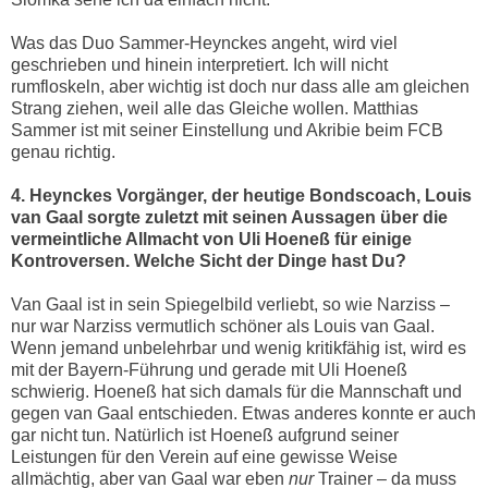
Was das Duo Sammer-Heynckes angeht, wird viel
geschrieben und hinein interpretiert. Ich will nicht
rumfloskeln, aber wichtig ist doch nur dass alle am gleichen
Strang ziehen, weil alle das Gleiche wollen. Matthias
Sammer ist mit seiner Einstellung und Akribie beim FCB
genau richtig.
4. Heynckes Vorgänger, der heutige Bondscoach, Louis
van Gaal sorgte zuletzt mit seinen Aussagen über die
vermeintliche Allmacht von Uli Hoeneß für einige
Kontroversen. Welche Sicht der Dinge hast Du?
Van Gaal ist in sein Spiegelbild verliebt, so wie Narziss –
nur war Narziss vermutlich schöner als Louis van Gaal.
Wenn jemand unbelehrbar und wenig kritikfähig ist, wird es
mit der Bayern-Führung und gerade mit Uli Hoeneß
schwierig. Hoeneß hat sich damals für die Mannschaft und
gegen van Gaal entschieden. Etwas anderes konnte er auch
gar nicht tun. Natürlich ist Hoeneß aufgrund seiner
Leistungen für den Verein auf eine gewisse Weise
allmächtig, aber van Gaal war eben
nur
Trainer – da muss