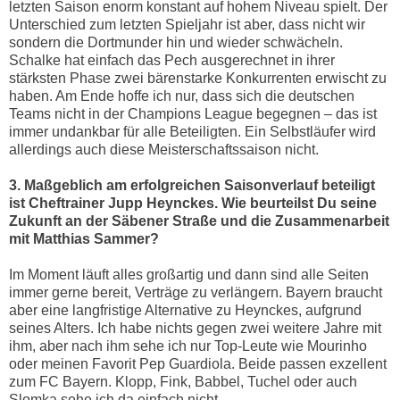
letzten Saison enorm konstant auf hohem Niveau spielt. Der
Unterschied zum letzten Spieljahr ist aber, dass nicht wir
sondern die Dortmunder hin und wieder schwächeln.
Schalke hat einfach das Pech ausgerechnet in ihrer
stärksten Phase zwei bärenstarke Konkurrenten erwischt zu
haben. Am Ende hoffe ich nur, dass sich die deutschen
Teams nicht in der Champions League begegnen – das ist
immer undankbar für alle Beteiligten. Ein Selbstläufer wird
allerdings auch diese Meisterschaftssaison nicht.
3. Maßgeblich am erfolgreichen Saisonverlauf beteiligt
ist Cheftrainer Jupp Heynckes. Wie beurteilst Du seine
Zukunft an der Säbener Straße und die Zusammenarbeit
mit Matthias Sammer?
Im Moment läuft alles großartig und dann sind alle Seiten
immer gerne bereit, Verträge zu verlängern. Bayern braucht
aber eine langfristige Alternative zu Heynckes, aufgrund
seines Alters. Ich habe nichts gegen zwei weitere Jahre mit
ihm, aber nach ihm sehe ich nur Top-Leute wie Mourinho
oder meinen Favorit Pep Guardiola. Beide passen exzellent
zum FC Bayern. Klopp, Fink, Babbel, Tuchel oder auch
Slomka sehe ich da einfach nicht.