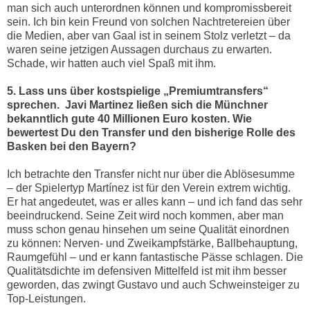
man sich auch unterordnen können und kompromissbereit
sein. Ich bin kein Freund von solchen Nachtretereien über
die Medien, aber van Gaal ist in seinem Stolz verletzt – da
waren seine jetzigen Aussagen durchaus zu erwarten.
Schade, wir hatten auch viel Spaß mit ihm.
5. Lass uns über kostspielige „Premiumtransfers“
sprechen.
Javi Martinez ließen sich die Münchner
bekanntlich gute 40 Millionen Euro kosten. Wie
bewertest Du den Transfer und den bisherige Rolle des
Basken bei den Bayern?
Ich betrachte den Transfer nicht nur über die Ablösesumme
– der Spielertyp Martínez ist für den Verein extrem wichtig.
Er hat angedeutet, was er alles kann – und ich fand das sehr
beeindruckend. Seine Zeit wird noch kommen, aber man
muss schon genau hinsehen um seine Qualität einordnen
zu können: Nerven- und Zweikampfstärke, Ballbehauptung,
Raumgefühl – und er kann fantastische Pässe schlagen. Die
Qualitätsdichte im defensiven Mittelfeld ist mit ihm besser
geworden, das zwingt Gustavo und auch Schweinsteiger zu
Top-Leistungen.