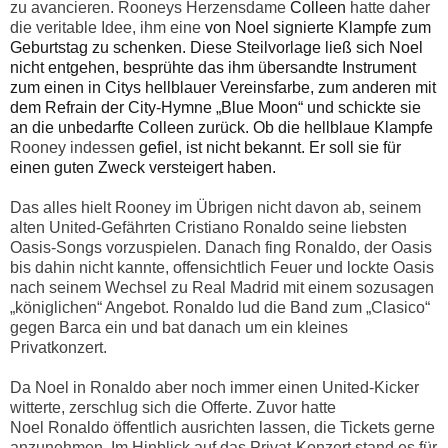
zu avancieren. Rooneys Herzensdame
Colleen
hatte daher
die veritable Idee, ihm eine
von Noel
signierte Klampfe zum
Geburtstag zu schenken.
Diese Steilvorlage ließ sich Noel
nicht entgehen, besprühte das ihm übersandte Instrument
zum einen in Citys hellblauer Vereinsfarbe, zum anderen mit
dem Refrain der City-Hymne „Blue Moon“ und schickte sie
an die unbedarfte Colleen zurück.
Ob die hellblaue Klampfe
Rooney indessen
gefiel, ist nicht bekannt.
Er soll sie für
einen guten Zweck versteigert haben.
Das alles hielt Rooney im Übrigen nicht davon ab, seinem
alten United-Gefährten Cristiano Ronaldo seine liebsten
Oasis-Songs vorzuspielen. Danach fing Ronaldo, der Oasis
bis dahin nicht kannte, offensichtlich Feuer und lockte Oasis
nach seinem Wechsel zu Real Madrid mit einem sozusagen
„königlichen“ Angebot. Ronaldo lud die Band zum „Clasico“
gegen Barca ein und bat danach um ein kleines
Privatkonzert.
Da Noel in Ronaldo aber noch immer einen United-Kicker
witterte, zerschlug sich die Offerte. Zuvor hatte
Noel Ronaldo öffentlich ausrichten lassen, die Tickets gerne
anzunehmen. Im Hinblick auf das Privat-Konzert stand es für