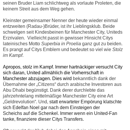
seinen Bruder Liam schlichtweg als vorlaute Proleten, die
keinem Streit aus dem Weg gehen.
Kleinster gemeinsamer Nenner der heute wieder einmal
entzweiten (Radau-)Brüder, ist ihr Lieblingsklub. Beide
schwelgen seit Kindesbeinen für Manchester City, Uniteds
Erzrivalen. Vielleicht passt in gewisser Hinsicht Citys
lateinisches Motto
Superbia in Proelia
ganz gut zu beiden.
Es prangt auf Citys Emblem und bedeutet so viel wie
Stolz
im Kampf
.
Apropos, stolz im Kampf. Immer hartnäckiger versucht City
sich daran, United allmählich die Vorherrschaft in
Manchester abzujagen. Dies wird
bekanntlich dank der
Übernahme der „Citizens“ durch arabische Investoren aus
Abu Dhabi begünstigt. Dank derer durchlebte das
jahrzehntelang mittelmäßige Manchester City eine Art
„Geldrevolution“. Und,
statt erwarteter Empörung klatschte
sich Edelfan Noel gar nach dem Einsteigen der
Scheichs auf die Schenkel. Immer wenn ein United-Fan
tanke, finanziere dieser Citys Transfers.