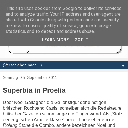
This site uses cookies from Google to deliver its services
and to analyze traffic. Your IP address and user-agent are
shared with Google along with performance and security
metrics to ensure quality of service, generate usage
statistics, and to detect and address abuse.
LEARN MORE
GOT IT
▼
Sonntag, 25. September 2011
Superbia in Proelia
Über Noel Gallagher, die Galionsfigur der einstigen
britischen Rockband Oasis, schreiben sich die Redakteure
britischer Gazetten schon lange die Finger wund. Als „Stolz
der englischen Arbeiterklasse“ bezeichnete ehedem der
Rolling Stone
die Combo, andere bezeichnen Noel und