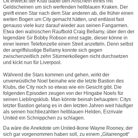
Oft erweckt der Klub dabei den Anschein eines mit
Geldscheinen um sich werfenden hellblauen Kraken. Der
greift einen Star nach dem Star anderen ab, die früher einen
weiten Bogen um City gemacht hätten, und entlässt fast
genauso viele kurz darauf wieder aus seinen Fangarmen.
Etwa den walisischen Raufbold Craig Bellamy, über den der
legendäre Sir Bobby Robson einst sagte, dieser könne in
einer leeren Telefonzelle einen Streit anzetteln. Denn selbst
der angriffslustige Bellamy konnte sich gegen
zwischenzeitlich zehn Stürmerkollegen nicht durchsetzen
und kickt nun für Liverpool.
Während die Stars kommen und gehen, wirkt der
unverwüstliche Noel beinahe wie die letzte Bastion des
Klubs, die City noch so etwas wie ein Gesicht gibt. Die
folgenden Episoden zeugen von der Hingabe Noels für
seinen Lieblingsklub. Man könnte beinah behaupten: Citys
letzter Bastion gelang es in den letzten Jahren weit häufiger
als seinen hochbezahlten hellblauen Helden, Erzrivale
United ein Schnippchen zu schlagen.
Da wäre die Anekdote um United-Ikone Wayne Rooney, der
sich gar vorgenommen haben soll, zu einem „Gitarrengott“