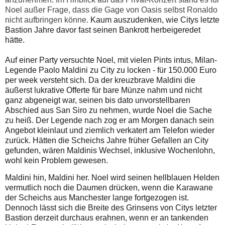
Noel außer Frage, dass die Gage von Oasis selbst Ronaldo
nicht aufbringen könne.
Kaum auszudenken, wie Citys letzte
Bastion Jahre davor fast seinen Bankrott herbeigeredet
hätte.
Auf einer Party versuchte Noel, mit vielen Pints intus, Milan-
Legende Paolo Maldini zu City zu locken - für 150.000 Euro
per week versteht sich. Da der kreuzbrave Maldini die
äußerst lukrative Offerte für bare Münze nahm und nicht
ganz abgeneigt war, seinen bis dato unvorstellbaren
Abschied aus San Siro zu nehmen, wurde Noel die Sache
zu heiß. Der Legende nach zog er am Morgen danach sein
Angebot kleinlaut und ziemlich verkatert am Telefon wieder
zurück.
Hätten die Scheichs Jahre früher Gefallen an City
gefunden, wären Maldinis Wechsel, inklusive Wochenlohn,
wohl kein Problem gewesen.
Maldini hin, Maldini her. Noel wird seinen hellblauen Helden
vermutlich noch die Daumen drücken, wenn die Karawane
der Scheichs aus Manchester lange fortgezogen ist.
Dennoch lässt sich die Breite des Grinsens von Citys letzter
Bastion derzeit durchaus erahnen, wenn er an tankenden