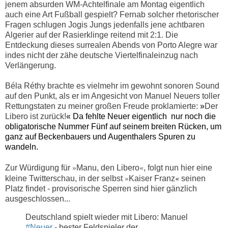
jenem absurden WM-Achtelfinale am Montag eigentlich
auch eine Art Fußball gespielt? Fernab solcher rhetorischer
Fragen schlugen Jogis Jungs jedenfalls jene achtbaren
Algerier auf der Rasierklinge reitend mit 2:1.
Die
Entdeckung dieses surrealen Abends von Porto Alegre war
indes nicht der zähe deutsche Viertelfinaleinzug nach
Verlängerung.
Béla Réthy brachte es vielmehr im gewohnt sonoren Sound
auf den Punkt, als er im Angesicht von Manuel Neuers toller
Rettungstaten zu meiner großen Freude proklamierte:
»
Der
Libero ist zurück!
« Da fehlte Neuer eigentlich nur noch die
obligatorische Nummer Fünf auf seinem breiten Rücken, um
ganz auf Beckenbauers und Augenthalers Spuren zu
wandeln.
»
«
Zur Würdigung für
Manu, den Libero
, folgt nun hier eine
»
«
kleine Twitterschau, in der selbst
Kaiser Franz
seinen
Platz findet - provisorische Sperren sind hier gänzlich
ausgeschlossen...
Deutschland spielt wieder mit Libero: Manuel
#Neuer
- bester Feldspieler der