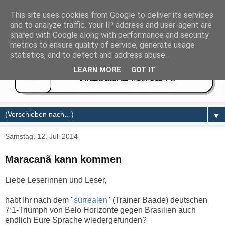
This site uses cookies from Google to deliver its services
and to analyze traffic. Your IP address and user-agent are
shared with Google along with performance and security
metrics to ensure quality of service, generate usage
statistics, and to detect and address abuse.
LEARN MORE
GOT IT
▼
Samstag, 12. Juli 2014
Maracanã kann kommen
Liebe Leserinnen und Leser,
habt Ihr nach dem "
surrealen
" (Trainer Baade)
deutschen
7:1-Triumph von Belo Horizonte gegen Brasilien auch
endlich Eure Sprache wiedergefunden?