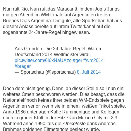
Nun ruft Rio. Nun ruft das Maracanã, in dem Jogis Jungs
morgen Abend im WM-Finale auf Argentinien treffen.
Buenos Dias Argentina
.
Die gute, alte Sportschau hat aus
diesem Anlass bereits auf ihrem Twitterkanal auf die
sogenannte 24-Jahre-Regel hingewiesen.
Aus Gründen: Die 24-Jahre-Regel: Warum
Deutschland 2014 Weltmeister wird!
pic.twitter.com/6i6xNaUAzo
#ger
#wm2014
#brager
— Sportschau (@sportschau)
8. Juli 2014
Doch dem nicht genug. Denn, an dieser Stelle soll nun ein
weiteres Omen beschworen werden. Dies besagt, dass die
Nationalelf noch keines ihrer beiden WM-Endspiele gegen
Argentinien verlor, wenn sie in einem weißen Trikot spielte.
Anno 1986 unterlagen Kalle Rummenigge und Kollegen
noch in grüner Kluft in der Hitze von Mexico City mit 2:3.
Während anno 1990, als die
Albiceleste
dank Andreas
Brehmes goldenen Elfmetertors besiegt wurde,