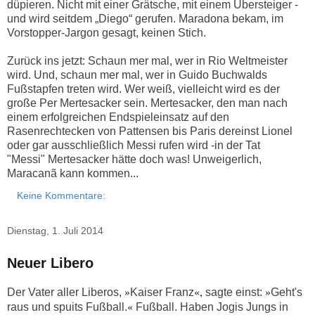
düpieren. Nicht mit einer Grätsche, mit einem Übersteiger -
und wird seitdem „Diego“ gerufen. Maradona bekam, im
Vorstopper-Jargon gesagt, keinen Stich.
Zurück ins jetzt: Schaun mer mal, wer in Rio Weltmeister
wird. Und, schaun mer mal, wer in Guido Buchwalds
Fußstapfen treten wird. Wer weiß, vielleicht wird es der
große Per Mertesacker sein. Mertesacker, den man nach
einem erfolgreichen Endspieleinsatz auf den
Rasenrechtecken von Pattensen bis Paris dereinst Lionel
oder gar ausschließlich Messi rufen wird -in der Tat
"Messi" Mertesacker hätte doch was! Unweigerlich,
Maracanã kann kommen...
Keine Kommentare:
Dienstag, 1. Juli 2014
Neuer Libero
»
«,
»
Der Vater aller Liberos,
Kaiser Franz
sagte einst:
Geht's
«
raus und spuits Fußball.
Fußball. Haben Jogis Jungs in