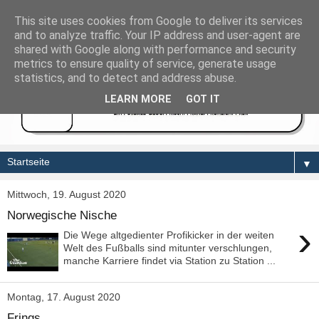
This site uses cookies from Google to deliver its services
and to analyze traffic. Your IP address and user-agent are
shared with Google along with performance and security
metrics to ensure quality of service, generate usage
statistics, and to detect and address abuse.
LEARN MORE
GOT IT
▼
Mittwoch, 19. August 2020
Norwegische Nische
›
Die Wege altgedienter Profikicker in der weiten
Welt des Fußballs sind mitunter verschlungen,
manche Karriere findet via Station zu Station ...
Montag, 17. August 2020
Frings