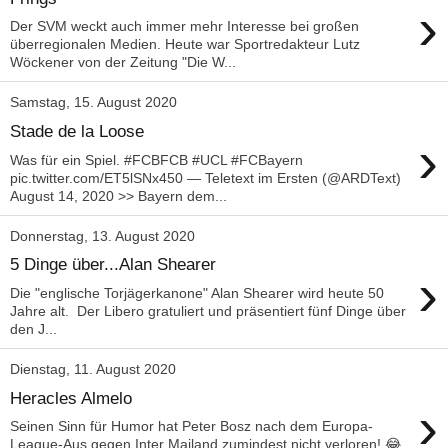
›
Der SVM weckt auch immer mehr Interesse bei großen
überregionalen Medien. Heute war Sportredakteur Lutz
Wöckener von der Zeitung "Die W...
Samstag, 15. August 2020
Stade de la Loose
›
Was für ein Spiel. #FCBFCB #UCL #FCBayern
pic.twitter.com/ET5lSNx450 — Teletext im Ersten (@ARDText)
August 14, 2020 >> Bayern dem...
Donnerstag, 13. August 2020
5 Dinge über...Alan Shearer
›
Die "englische Torjägerkanone" Alan Shearer wird heute 50
Jahre alt. Der Libero gratuliert und präsentiert fünf Dinge über
den J...
Dienstag, 11. August 2020
Heracles Almelo
›
Seinen Sinn für Humor hat Peter Bosz nach dem Europa-
League-Aus gegen Inter Mailand zumindest nicht verloren! 😂