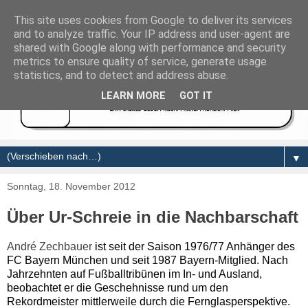
This site uses cookies from Google to deliver its services
and to analyze traffic. Your IP address and user-agent are
shared with Google along with performance and security
metrics to ensure quality of service, generate usage
statistics, and to detect and address abuse.
LEARN MORE
GOT IT
▼
Sonntag, 18. November 2012
Über Ur-Schreie in die Nachbarschaft
André Zechbauer
ist seit der Saison 1976/77 Anhänger des
FC Bayern München und seit 1987 Bayern-Mitglied.
Nach
Jahrzehnten auf Fußballtribünen im In- und Ausland,
beobachtet er die Geschehnisse rund um den
Rekordmeister mittlerweile durch die Fernglasperspektive.