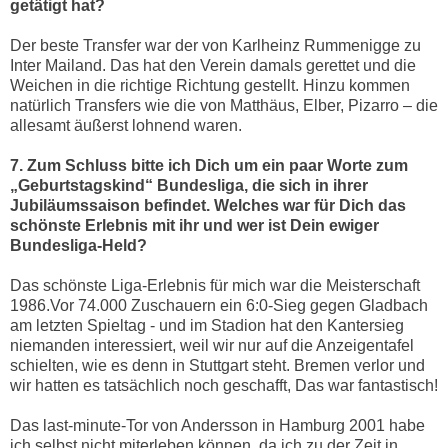
getätigt hat?
Der beste Transfer war der von Karlheinz Rummenigge zu
Inter Mailand. Das hat den Verein damals gerettet und die
Weichen in die richtige Richtung gestellt. Hinzu kommen
natürlich Transfers wie die von Matthäus, Elber, Pizarro – die
allesamt äußerst lohnend waren.
7. Zum Schluss bitte ich Dich um ein paar Worte zum
„Geburtstagskind“ Bundesliga, die sich in ihrer
Jubiläumssaison befindet. Welches war für Dich das
schönste Erlebnis mit ihr und wer ist Dein ewiger
Bundesliga-Held?
Das schönste Liga-Erlebnis für mich war die Meisterschaft
1986.Vor 74.000 Zuschauern ein 6:0-Sieg gegen Gladbach
am letzten Spieltag - und im Stadion hat den Kantersieg
niemanden interessiert, weil wir nur auf die Anzeigentafel
schielten, wie es denn in Stuttgart steht. Bremen verlor und
wir hatten es tatsächlich noch geschafft, Das war fantastisch!
Das last-minute-Tor von Andersson in Hamburg 2001 habe
ich selbst nicht miterleben können, da ich zu der Zeit in