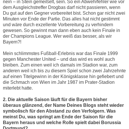
nein – in Stein gemeißelt, sein. So ein Abwehrfehler wie vor
dem Ausgleichstreffer Drogbas darf nicht passieren, wenn
Du gut auf den Gegner vorbereitet bist. Schon gar nicht zwei
Minuten vor Ende der Partie. Das alles hat nicht gestimmt
und wäre durch exzellente Vorbereitung zu verhindern
gewesen. So gewinnt man dann eben auch kein Finale in
der Champions League. Wer weiß das besser, als wir
Bayern?!
Mein schlimmstes Fußball-Erlebnis war das Finale 1999
gegen Manchester United – und das wird es wohl auch
bleiben. Zum einen weil ich damals im Stadion war, zum
anderen weil ich bis zu diesem Spiel schon zwei Jahrzehnte
auf einen Titelgewinn in der Königsklasse hin gefiebert und
die Schmach von Wien im Jahr 1987 im Prater-Stadion
miterlebt hatte.
2. Die aktuelle Saison läuft für die Bayern bisher
überaus glänzend, der Name Deines Blogs steht wieder
symbolisch für den Abstand zu den Verfolgern. Was
meinst Du, was springt am Ende der Saison für die
Bayern heraus und welche Rolle spielt dabei Borussia
Dortmund?