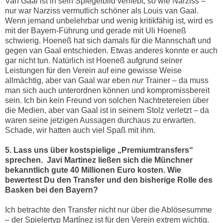
Van Gaal ist in sein Spiegelbild verliebt, so wie Narziss –
nur war Narziss vermutlich schöner als Louis van Gaal.
Wenn jemand unbelehrbar und wenig kritikfähig ist, wird es
mit der Bayern-Führung und gerade mit Uli Hoeneß
schwierig. Hoeneß hat sich damals für die Mannschaft und
gegen van Gaal entschieden. Etwas anderes konnte er auch
gar nicht tun. Natürlich ist Hoeneß aufgrund seiner
Leistungen für den Verein auf eine gewisse Weise
allmächtig, aber van Gaal war eben
nur
Trainer – da muss
man sich auch unterordnen können und kompromissbereit
sein. Ich bin kein Freund von solchen Nachtretereien über
die Medien, aber van Gaal ist in seinem Stolz verletzt – da
waren seine jetzigen Aussagen durchaus zu erwarten.
Schade, wir hatten auch viel Spaß mit ihm.
5. Lass uns über kostspielige „Premiumtransfers“
sprechen.
Javi Martinez ließen sich die Münchner
bekanntlich gute 40 Millionen Euro kosten. Wie
bewertest Du den Transfer und den bisherige Rolle des
Basken bei den Bayern?
Ich betrachte den Transfer nicht nur über die Ablösesumme
– der Spielertyp Martínez ist für den Verein extrem wichtig.