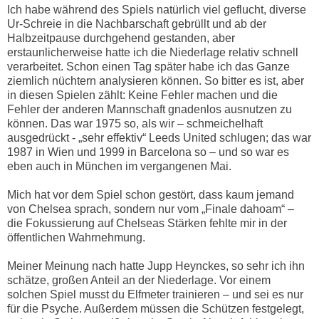
Ich habe während des Spiels natürlich viel geflucht, diverse
Ur-Schreie in die Nachbarschaft gebrüllt und ab der
Halbzeitpause durchgehend gestanden, aber
erstaunlicherweise hatte ich die Niederlage relativ schnell
verarbeitet. Schon einen Tag später habe ich das Ganze
ziemlich nüchtern analysieren können. So bitter es ist, aber
in diesen Spielen zählt: Keine Fehler machen und die
Fehler der anderen Mannschaft gnadenlos ausnutzen zu
können. Das war 1975 so, als wir – schmeichelhaft
ausgedrückt - „sehr effektiv“ Leeds United schlugen; das war
1987 in Wien und 1999 in Barcelona so – und so war es
eben auch in München im vergangenen Mai.
Mich hat vor dem Spiel schon gestört, dass kaum jemand
von Chelsea sprach, sondern nur vom „Finale dahoam“ –
die Fokussierung auf Chelseas Stärken fehlte mir in der
öffentlichen Wahrnehmung.
Meiner Meinung nach hatte Jupp Heynckes, so sehr ich ihn
schätze, großen Anteil an der Niederlage. Vor einem
solchen Spiel musst du Elfmeter trainieren – und sei es nur
für die Psyche. Außerdem müssen die Schützen festgelegt,