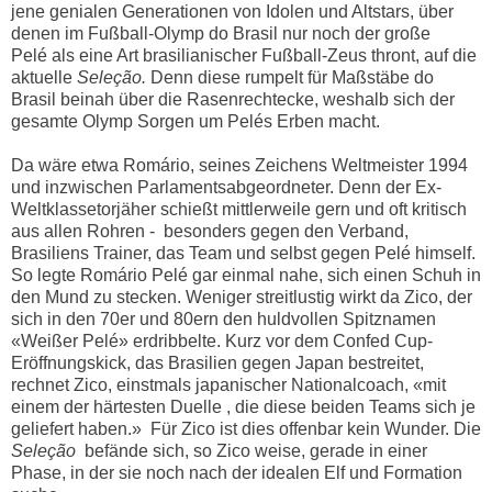
jene genialen Generationen von Idolen und Altstars, über
denen im Fußball-Olymp do Brasil nur noch der große
Pelé als eine Art brasilianischer Fußball-Zeus
thront, auf die
aktuelle
Seleção.
Denn diese rumpelt für Maßstäbe do
Brasil beinah über die Rasenrechtecke, weshalb sich der
gesamte Olymp Sorgen um
Pelés Erben macht.
Da wäre etwa Romário, seines Zeichens Weltmeister 1994
und inzwischen Parlamentsabgeordneter. Denn der Ex-
Weltklassetorjäher schießt mittlerweile gern und oft kritisch
aus allen Rohren - besonders gegen den Verband,
Brasiliens Trainer, das Team und selbst gegen
Pelé himself.
So legte Romário
Pelé gar einmal nahe, sich einen Schuh in
den Mund zu stecken.
Weniger streitlustig wirkt da Zico, der
sich in den 70er und 80ern den huldvollen Spitznamen
«Weißer Pelé» erdribbelte. Kurz vor dem Confed Cup-
Eröffnungskick, das Brasilien gegen Japan bestreitet,
rechnet Zico, einstmals japanischer Nationalcoach, «mit
einem der härtesten Duelle , die diese beiden Teams sich je
geliefert haben.» Für Zico ist dies offenbar kein Wunder. Die
Seleção
befände sich, so Zico weise, gerade in einer
Phase, in der sie noch nach der idealen Elf und Formation