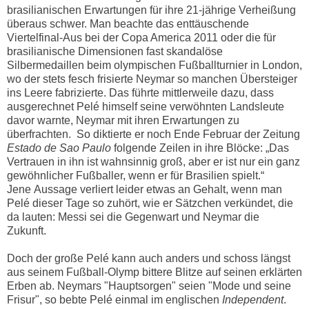
brasilianischen Erwartungen für ihre 21-jährige Verheißung
überaus schwer. Man beachte das enttäuschende
Viertelfinal-Aus bei der Copa America 2011 oder die
für
brasilianische Dimensionen fast skandalöse
Silbermedaillen beim olympischen Fußballturnier in London,
wo der stets fesch frisierte Neymar so manchen Übersteiger
ins Leere fabrizierte. Das führte mittlerweile dazu, dass
a
usgerechnet
Pelé himself seine verwöhnten Landsleute
davor warnte, Neymar mit ihren Erwartungen zu
überfrachten. So diktierte er noch Ende Februar der Zeitung
Estado de Sao Paulo
folgende Zeilen in ihre Blöcke: „Das
Vertrauen in ihn ist wahnsinnig groß, aber er ist nur ein ganz
gewöhnlicher Fußballer, wenn er für Brasilien spielt.“
Jene Aussage verliert leider etwas an Gehalt, wenn man
Pelé
dieser Tage so zuhört, wie er Sätzchen verkündet, die
da lauten: Messi sei die Gegenwart und Neymar die
Zukunft.
Doch der große
Pelé kann auch anders und schoss längst
aus seinem Fußball-Olymp bittere Blitze auf seinen erklärten
Erben ab. Neymars "Hauptsorgen" seien "Mode und seine
Frisur", so bebte
Pelé einmal
im englischen
Independent
.