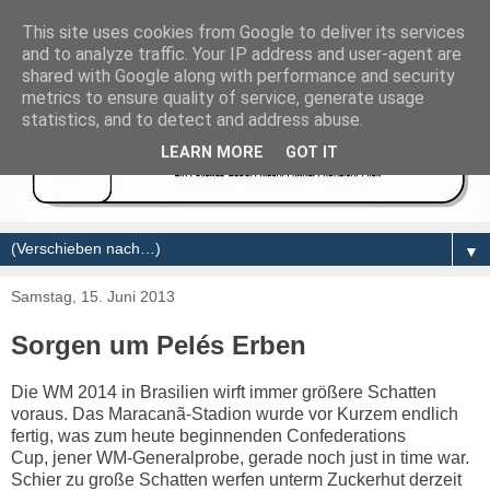
This site uses cookies from Google to deliver its services
and to analyze traffic. Your IP address and user-agent are
shared with Google along with performance and security
metrics to ensure quality of service, generate usage
statistics, and to detect and address abuse.
LEARN MORE
GOT IT
▼
Samstag, 15. Juni 2013
Sorgen um Pelés Erben
Die WM 2014 in Brasilien wirft immer größere Schatten
voraus. Das Maracanã-Stadion wurde vor Kurzem endlich
fertig, was zum heute beginnenden Confederations
Cup, jener WM-Generalprobe, gerade noch just in time war.
Schier zu große Schatten werfen unterm Zuckerhut derzeit