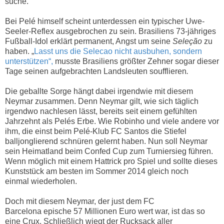
suche.
Bei Pelé himself scheint unterdessen ein typischer Uwe-
Seeler-Reflex ausgebrochen zu sein. Brasiliens 73-jähriges
Fußball-Idol erklärt permanent, Angst um seine
Seleção
zu
haben. „
Lasst uns die Selecao nicht ausbuhen, sondern
unterstützen“,
musste Brasiliens größter Zehner sogar dieser
Tage seinen aufgebrachten Landsleuten soufflieren
.
Die geballte Sorge hängt dabei irgendwie mit diesem
Neymar zusammen. Denn Neymar gilt, wie sich täglich
irgendwo nachlesen lässt, bereits seit einem gefühlten
Jahrzehnt als
Pelés Erbe. Wie Robinho und viele andere vor
ihm, die einst beim
Pelé-Klub FC Santos die Stiefel
balljonglierend schnüren gelernt haben. Nun soll Neymar
sein Heimatland beim Confed Cup zum Turniersieg führen.
Wenn möglich mit einem Hattrick pro Spiel und sollte dieses
Kunststück am besten im Sommer 2014 gleich noch
einmal wiederholen.
Doch mit diesem Neymar, der just dem FC
Barcelona
epische
57 Millionen Euro wert war, ist das so
eine Crux. Schließlich wiegt der Rucksack aller