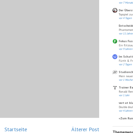
vor 7 Monat
Der Übers
Topspiel zu
vor 4 Tagen
Entscheid
Phantomen
vor 11 Jahre
Fokus Fus
Ein flitzsau
vor 9 Jahren
Im Schatt
Fürth & Fr
vor 2 Tagen
Stadionch
Mein neuer 
vor 1 Woche
Trainer B
Ronald Ren
vor 1 Jahr
vert et bl
Double doub
vor 4 Jahren
«Zum Run
Startseite
Älterer Post
Themenwo