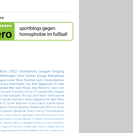
ero
Euro 2012
Champions League
Singing
 Rehhagel
Uwe Seeler
Diego Maradona
ague
Lionel Messi
Manfred Kaltz
Paule Breitner
tthäus
Manchester City
Rolf Töpperwien
Sir Alex
George Best
Gerd Müller
Jörg Wontorra
Louis van
Eintracht Frankfurt
FA Cup
FC Liverpool
Felix Magath
ck
Noel Gallagher
Philipp Lahm
Robin Dutt
Singende
d Schuster
Blackburn Rovers
Blogstöckchen
Béla Réthy
am FC
Gareth Bale
Hans Krankl
Heinz Kamke
Italien
eymar
Nicklas Bendtner
Niederlande
Old Firm
Oliver
rs
Spanien
Sportschau
Thierry Henry
Timo Konietzka
tion Libero
Aktuelles Sportstudio
Alan McInally
Aleks Ristic
org
Antonin Panenka
Arbroath FC
Arminia Bielefeld
Athletic
ris Johnson
Borussia Dortmund
Bradford City
Bray Wanderers
o
Claudio Pizarro
Colin Hendry
Copa America
Cordoba
Cork City
-Engel
Dänemark
Eintracht Nordhorn
Elftal
Eric Cantona
Ernst