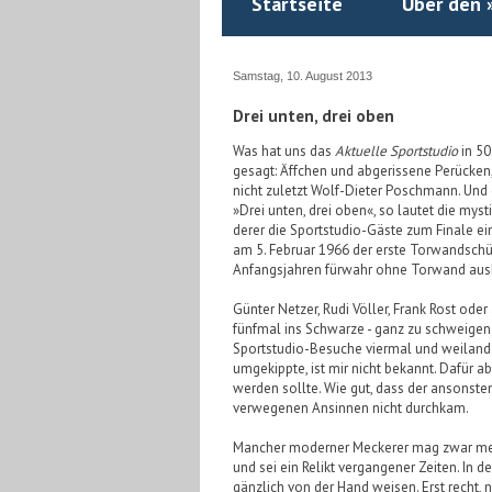
Startseite
Über den 
Samstag, 10. August 2013
Drei unten, drei oben
Was hat uns das
Aktuelle Sportstudio
in 50
gesagt: Äffchen und abgerissene Perücken
nicht zuletzt Wolf-Dieter Poschmann. Und 
»Drei unten, drei oben«, so lautet die my
derer die Sportstudio-Gäste zum Finale ei
am 5. Februar 1966 der erste Torwandschüt
Anfangsjahren fürwahr ohne Torwand au
Günter Netzer, Rudi Völler, Frank Rost ode
fünfmal ins Schwarze - ganz zu schweigen
Sportstudio-Besuche viermal und weiland 
umgekippte, ist mir nicht bekannt. Dafür a
werden sollte. Wie gut, dass der ansonst
verwegenen Ansinnen nicht durchkam.
Mancher moderner Meckerer mag zwar mein
und sei ein Relikt vergangener Zeiten. In d
gänzlich von der Hand weisen. Erst recht,