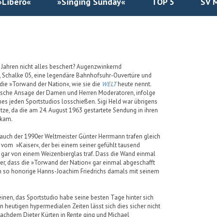
»Libero«
»Singing Sunday«
TOP 5
SV 
 Jahren nicht alles beschert? Augenzwinkernd
, Schalke 05, eine legendäre Bahnhofsuhr-Ouvertüre und
die »Torwand der Nation«, wie sie die
WELT
heute nennt.
stische Ansage der Damen und Herren Moderatoren, infolge
nes jeden Sportstudios losschießen. Sigi Held war übrigens
ze, da die am 24. August 1963 gestartete Sendung in ihren
skam.
r auch der 1990er Weltmeister Günter Herrmann trafen gleich
 vom »Kaiser«, der bei einem seiner gefühlt tausend
gar von einem Weizenbierglas traf. Dass die Wand einmal
ber, dass die »Torwand der Nation« gar einmal abgeschafft
en so honorige Hanns-Joachim Friedrichs damals mit seinem
en, das Sportstudio habe seine besten Tage hinter sich
en heutigen hypermedialen Zeiten lässt sich dies sicher nicht
 nachdem Dieter Kürten in Rente ging und Michael