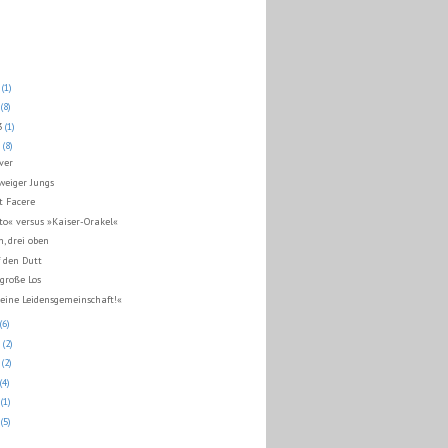
3
(1)
3
(8)
13
(1)
3
(8)
ver
weiger Jungs
t Facere
to« versus »Kaiser-Orakel«
n, drei oben
 den Dutt
große Los
 eine Leidensgemeinschaft!«
(6)
3
(2)
3
(2)
(4)
3
(1)
3
(5)