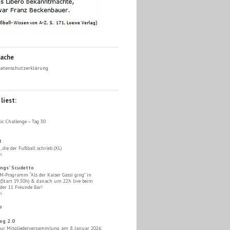
Sache
atenschutzerklärung
liest:
ic Challenge – Tag 30
t
, die der Fußball schrieb (XL)
n
ings' Scudetto
M-Programm “Als der Kaiser Gassi ging” in
 (Start 19.30h) & danach um 22h live beim
 der 11 Freunde Bar!
n
o
og 2.0
ur Mitgliederversammlung am 8. Januar 2026