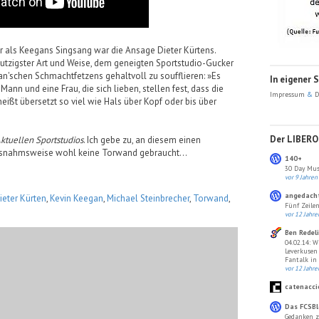
er als Keegans Singsang war die Ansage Dieter Kürtens.
utzigster Art und Weise, dem geneigten Sportstudio-Gucker
n'schen Schmachtfetzens gehaltvoll zu soufflieren: »Es
In eigener 
ann und eine Frau, die sich lieben, stellen fest, dass die
Impressum
&
D
heißt übersetzt so viel wie Hals über Kopf oder bis über
Der LIBERO 
ktuellen Sportstudios
. Ich gebe zu, an diesem einen
snahmsweise wohl keine Torwand gebraucht...
140+
30 Day Mus
vor 9 Jahren
angedach
ieter Kürten
,
Kevin Keegan
,
Michael Steinbrecher
,
Torwand
,
Fünf Zeilen
vor 12 Jahre
Ben Redel
04.02.14: W
Leverkusen
Fantalk in
vor 12 Jahre
catenacci
Das FCSBl
Gedanken z