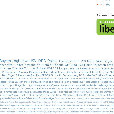
2011
(19)
►
Aktion Lib
Bayern
Jogi Löw
HSV
DFB-Pokal
Themenwoche »50 Jahre Bundesliga«
anchester United
Nationalelf
Premier League
WM-Blog
BVB
Horst Hrubesch
Otto
München
Chelsea
Thomas Schaaf
WM 2014
Argentinien
Der LIBERO fragt nach
Europa Le
r 04 Leverkusen
Borussia Mönchengladbach
Irland
Jürgen Klopp
Kevin Keegan
Liberoesk
Lothar Ma
n
Berti Vogts
Bobby Moore
Brasilien
DFB-Elf
Eintracht Braunschweig
FC Schalke 04
Fußball-Kultur
nd
Uli Hoeneß
1. FC Köln
Ailton
Arsene Wenger
Carsten Pilger
Celtic Glasgow
David Beckham
EM-Qualifikation
Netzer
Hertha BSC
Jean-Marie Pfaff
Jupp Heynckes
Jürgen Klinsmann
Marco Reus
Mario Balotelli
Michael Balla
adion
3. Liga
5 Dinge über...
Ajax Amsterdam
Alan Shearer
Andre Schürrle
Arsenal
Beatles
Ben Redelings
Bern
 van Buyten
Derby
Dieter Hoeneß
Dublin
Erich Ribbeck
FernglasFCB
Finale dahoam
Franz
Franz Roth
Fulh
inz Rummenigge
Klaus Allofs
Klaus Augenthaler
Lucien Favre
Manuel Neuer
Mario Götze
Matthias Sammer
N
i
Polen
Rod Stewart
Rolling Stones
Rot-Weiss Essen
Roy Keane
SSC Neapel
Schalke 04
Schweden
Shamrock Rove
uali
Wales
Wayne Rooney
What about Schweinsteiger ?
#StickerSaturday
1. FC Kaiserslautern
11Freunde
Aaron Hunt
Ak
McDonald
Andre Zechbauer
Anfield Road
Angeln
Angelos Charisteas. Horst Hrubesch
Ansgar Brinkmann
Anton Hysén IFK Göteb
ehden
BV Cloppenburg
Barack Obama
Belgien
Benedikt Höwedes
Bert Trautmann
Blog zum Irischen Fußball
Bodo Illgner
Bo
n
Carmen Thomas
Carsten Jancker
Championship
Charly Dörfel
Chicago fire
Chris Waddle
Christian Ziege
Christoph Daum
Clasic
onaldo
César Luis Menotti
DFB
Dante
Darmstadt 98
David Moyes
Denis Law
Dieter Kürten
Dietmar Beiersdorfer
Dominik Stroh