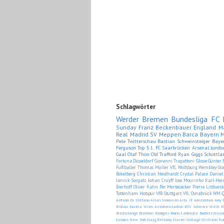
Schlagwörter
Werder Bremen
Bundesliga
FC 
Sunday
Franz Beckenbauer
England
M
Real Madrid
SV Meppen
Barca
Bayern 
Pele
Twitterschau
Bastian Schweinsteiger
Baye
Ferguson
Top 5
1. FC Saarbrücken
Arsenal Londo
Gaal
Olaf Thon
Old Trafford
Ryan Giggs
Schottla
Fortuna Düsseldorf
Giovanni Trapattoni
Glosse
Günter 
Fußballer
Thomas Müller
VfL Wolfsburg
Wembley-St
Bökelberg
Christian Neidhardt
Crystal Palace
Daniel
Jannik Sorgatz
Johan Cruyff
Jose Mourinho
Karl-He
Bierhoff
Oliver Kahn
Per Mertesacker
Pierre Littbarsk
Tottenham Hotspur
VfB Stuttgart
VfL Osnabrück
WM-Q
Alfredo Di Stéfano
Allan Simonsen
Alta IF
Amsterdam
Amy 
Bilbao
Austria Wien
Aztekenstadion
BSV Schwarz-Weiß R
Brechstange
Brendan Rodgers
Bruno Labbadia
Buchrezensio
Cosmos New York
Craig Bellamy
Craven Cottage
Cristiano R