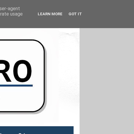
user-agent
erate usage
LEARN MORE
GOT IT