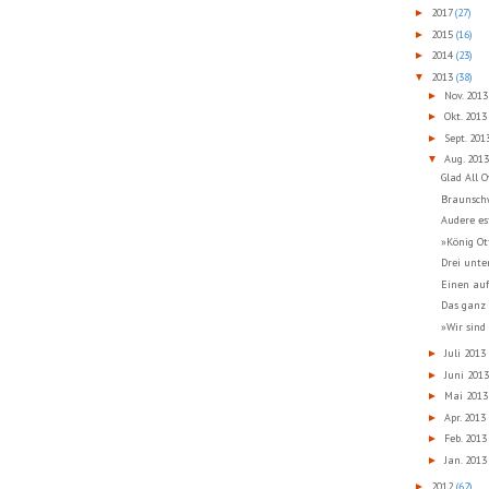
2017
(27)
►
2015
(16)
►
2014
(23)
►
2013
(38)
▼
Nov. 201
►
Okt. 201
►
Sept. 20
►
Aug. 201
▼
Glad All O
Braunsch
Audere es
»König Ot
Drei unte
Einen auf
Das ganz 
»Wir sind
Juli 2013
►
Juni 201
►
Mai 201
►
Apr. 2013
►
Feb. 201
►
Jan. 201
►
2012
(62)
►