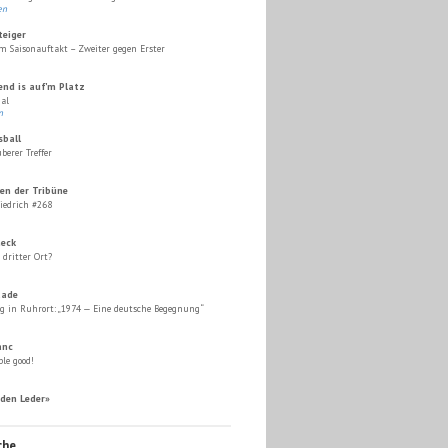
en
teiger
m Saisonauftakt – Zweiter gegen Erster
end is auf'm Platz
al
n
sball
berer Treffer
en der Tribüne
iedrich #268
eck
dritter Ort?
aade
g in Ruhrort: „1974 — Eine deutsche Begegnung“
anc
le good!
den Leder»
che