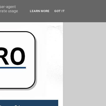
user-agent
erate usage
LEARN MORE
GOT IT