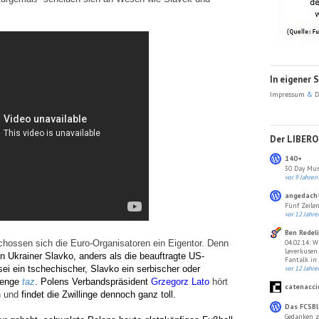
In eigener 
Impressum
&
D
Der LIBERO 
140+
30 Day Mus
vor 9 Jahren
angedach
Fünf Zeilen
vor 12 Jahre
Ben Redel
hossen sich die Euro-Organisatoren ein Eigentor. Denn
04.02.14: W
Leverkusen
n Ukrainer Slavko, anders als die beauftragte US-
Fantalk in
ei ein tschechischer, Slavko ein serbischer oder
vor 12 Jahre
renge
taz
.
Polens Verbandspräsident
Grzegorz Lato
hört
catenacci
n und
findet die Zwillinge dennoch ganz toll.
Das FCSBl
Gedanken z