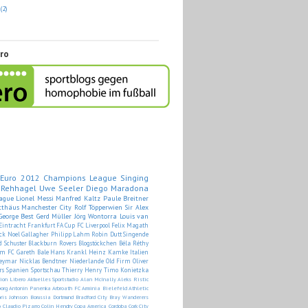
2
(2)
ero
Euro 2012
Champions League
Singing
 Rehhagel
Uwe Seeler
Diego Maradona
ague
Lionel Messi
Manfred Kaltz
Paule Breitner
tthäus
Manchester City
Rolf Töpperwien
Sir Alex
George Best
Gerd Müller
Jörg Wontorra
Louis van
Eintracht Frankfurt
FA Cup
FC Liverpool
Felix Magath
ck
Noel Gallagher
Philipp Lahm
Robin Dutt
Singende
d Schuster
Blackburn Rovers
Blogstöckchen
Béla Réthy
am FC
Gareth Bale
Hans Krankl
Heinz Kamke
Italien
eymar
Nicklas Bendtner
Niederlande
Old Firm
Oliver
rs
Spanien
Sportschau
Thierry Henry
Timo Konietzka
tion Libero
Aktuelles Sportstudio
Alan McInally
Aleks Ristic
org
Antonin Panenka
Arbroath FC
Arminia Bielefeld
Athletic
ris Johnson
Borussia Dortmund
Bradford City
Bray Wanderers
o
Claudio Pizarro
Colin Hendry
Copa America
Cordoba
Cork City