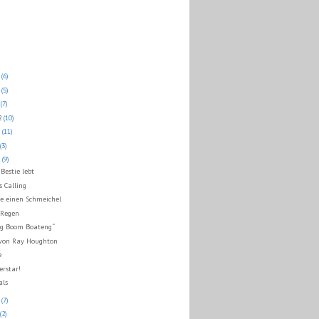
2
(6)
2
(5)
2
(7)
12
(10)
2
(11)
(3)
2
(9)
Bestie lebt
s Calling
e einen Schmeichel
 Regen
ng Boom Boateng“
 von Ray Houghton
e
erstar!
als
2
(7)
(2)