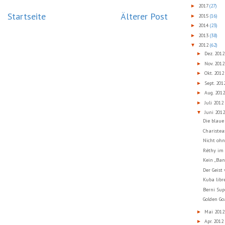
2017
(27)
►
Startseite
Älterer Post
2015
(16)
►
2014
(23)
►
2013
(38)
►
2012
(62)
▼
Dez. 201
►
Nov. 201
►
Okt. 201
►
Sept. 20
►
Aug. 201
►
Juli 2012
►
Juni 201
▼
Die blaue 
Charistea
Nicht ohn
Réthy im
Kein „Ba
Der Geist
Kuba libr
Berni Sup
Golden Go
Mai 201
►
Apr. 2012
►