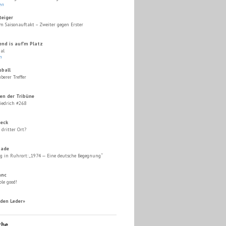
en
teiger
m Saisonauftakt – Zweiter gegen Erster
end is auf'm Platz
al
n
sball
berer Treffer
en der Tribüne
iedrich #268
eck
dritter Ort?
aade
g in Ruhrort: „1974 — Eine deutsche Begegnung“
anc
le good!
den Leder»
che