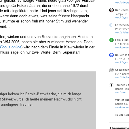
ur gehabt, schwelgte Polens heute glatzköpfiges Fußball-
vor 7 Monat
lens große Fußballära an, die er eben anno 1972 durch
Der Übers
mit eingeläutet hatte. Und jener schlitzohrige Lato,
Topspiel zu
unkerte dann doch etwas, was seine frühere Haarpracht
vor 5 Tagen
r, stürmte er schon früh mit hoher Stirn und wehender
Entscheid
egend…
Phantomen
vor 11 Jahre
fen, winken und uns von Souvenirs angrinsen. Anders als
Fokus Fus
er WM 2006, haben sie aber zumindest Hosen an. Doch
Ein flitzsau
Focus online
) wird nach dem Finale in Kiew wieder in der
vor 9 Jahren
uss sage ich nur zwei Worte: Berni Superstar!
Im Schatt
Fürth & Fr
vor 3 Tagen
Stadionch
Mein neuer 
vor 1 Woche
Trainer B
Ronald Ren
vor 1 Jahr
hriger bekam ich Bernie-Bettwäsche, die mich lange
und Slavek würde ich heute meinem Nachwuchs nicht
vert et bl
n unruhigere Träume.
Double doub
vor 4 Jahren
«Zum Run
Themenwo