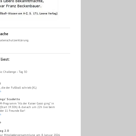
Sache
atenschutzerklärung
liest:
ic Challenge – Tag 30
t
, die der Fußball schrieb (XL)
n
ings' Scudetto
M-Programm “Als der Kaiser Gassi ging” in
 (Start 19.30h) & danach um 22h live beim
 der 11 Freunde Bar!
n
o
og 2.0
ur Mitgliederversammlung am 8. Januar 2026