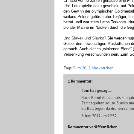
Er habe vor 40 Jahren genauso eine Fris
Idol. Lato spielte dazu geschickt auf Po
den Gewinn der olympischen Goldmedaille 
weiland Polens gefürchteter Torjäger, fl
betraf. Voll war stets Latos Torkonto. Nu
blonder Mähne im Nacken durch die G
Und Slavek und Slavko?
Sie werden hüp
Goleo, dem löwenartigen Maskottchen d
gemach. Auch dieses „winkende Elend“ (
Versenkung verschwunden sein. Zum Schl
Tags:
Euro 2012
,
Maskottchen
1 Kommentar:
Tom
hat gesagt…
Hach, Berni! Als damals Fünfjä
Zeit begleiten sollte. Slavko 
ins Bett legen, da drohen scho
6. Juni 2012 um 12:52
Kommentar veröffentlichen