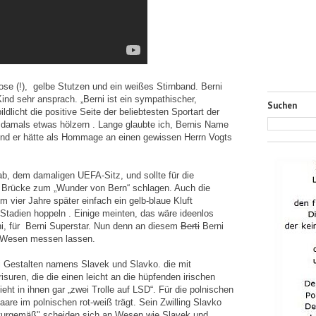
se (!),
gelbe Stutzen und ein weißes Stirnband. Berni
Kind sehr ansprach. „Berni ist ein sympathischer,
Suchen
ldlicht die positive Seite der beliebtesten Sportart der
t damals etwas hölzern . Lange glaubte ich, Bernis Name
 und er hätte als Hommage an einen gewissen Herrn Vogts
 ab, dem damaligen UEFA-Sitz, und sollte für die
 Brücke zum „Wunder von Bern“ schlagen. Auch die
 vier Jahre später einfach ein gelb-blaue Kluft
e Stadien hoppeln . Einige meinten, das wäre ideenlos
i, für
Berni Superstar. Nun denn an diesem
Berti
Berni
er Wesen messen lassen.
i Gestalten namens Slavek und Slavko. die mit
uren, die die einen leicht an die hüpfenden irischen
ieht in ihnen gar „zwei Trolle auf LSD“. Für die polnischen
aare im polnischen rot-weiß trägt. Sein Zwilling Slavko
Naturgemäß" scheiden sich an Wesen wie Slavek und