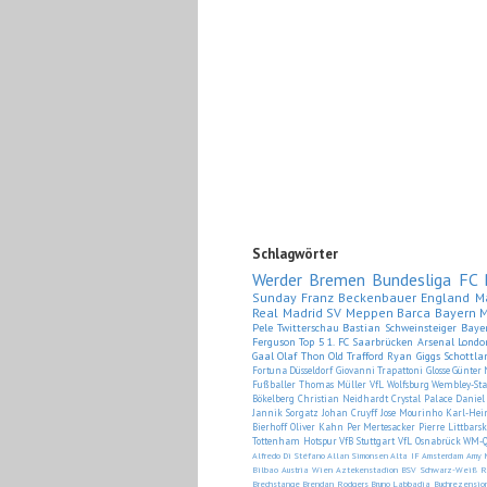
Schlagwörter
Werder Bremen
Bundesliga
FC 
Sunday
Franz Beckenbauer
England
M
Real Madrid
SV Meppen
Barca
Bayern 
Pele
Twitterschau
Bastian Schweinsteiger
Baye
Ferguson
Top 5
1. FC Saarbrücken
Arsenal Londo
Gaal
Olaf Thon
Old Trafford
Ryan Giggs
Schottla
Fortuna Düsseldorf
Giovanni Trapattoni
Glosse
Günter 
Fußballer
Thomas Müller
VfL Wolfsburg
Wembley-St
Bökelberg
Christian Neidhardt
Crystal Palace
Daniel
Jannik Sorgatz
Johan Cruyff
Jose Mourinho
Karl-He
Bierhoff
Oliver Kahn
Per Mertesacker
Pierre Littbarsk
Tottenham Hotspur
VfB Stuttgart
VfL Osnabrück
WM-Q
Alfredo Di Stéfano
Allan Simonsen
Alta IF
Amsterdam
Amy 
Bilbao
Austria Wien
Aztekenstadion
BSV Schwarz-Weiß R
Brechstange
Brendan Rodgers
Bruno Labbadia
Buchrezensio