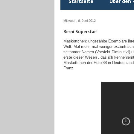
Startseite
Über den 
Mittwoch, 6. Juni 2012
Berni Superstar!
Maskottchen: ungezählte Exemplare ihrer
Welt. Mal mehr, mal weniger exzentrisch.
seltsamer Namen (Vorsicht Diminutiv!) 
erste dieser Wesen , das ich kennenlern
Maskottchen der Euro’88 in Deutschland 
Franz.