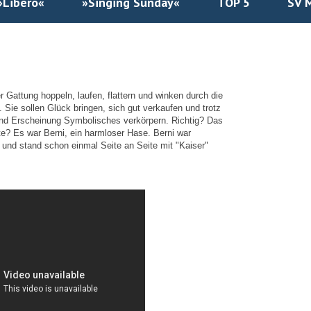
»Libero«
»Singing Sunday«
TOP 5
SV 
 Gattung hoppeln, laufen, flattern und winken durch die
 Sie sollen Glück bringen, sich gut verkaufen und trotz
und Erscheinung Symbolisches verkörpern. Richtig? Das
te? Es war Berni, ein harmloser Hase.
Berni war
und stand schon einmal Seite an Seite mit "Kaiser"