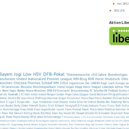
Jan. 201
►
2011
(19)
►
Aktion Lib
Bayern
Jogi Löw
HSV
DFB-Pokal
Themenwoche »50 Jahre Bundesliga«
anchester United
Nationalelf
Premier League
WM-Blog
BVB
Horst Hrubesch
Otto
München
Chelsea
Thomas Schaaf
WM 2014
Argentinien
Der LIBERO fragt nach
Europa Le
r 04 Leverkusen
Borussia Mönchengladbach
Irland
Jürgen Klopp
Kevin Keegan
Liberoesk
Lothar Ma
n
Berti Vogts
Bobby Moore
Brasilien
DFB-Elf
Eintracht Braunschweig
FC Schalke 04
Fußball-Kultur
nd
Uli Hoeneß
1. FC Köln
Ailton
Arsene Wenger
Carsten Pilger
Celtic Glasgow
David Beckham
EM-Qualifikation
Netzer
Hertha BSC
Jean-Marie Pfaff
Jupp Heynckes
Jürgen Klinsmann
Marco Reus
Mario Balotelli
Michael Balla
adion
3. Liga
5 Dinge über...
Ajax Amsterdam
Alan Shearer
Andre Schürrle
Arsenal
Beatles
Ben Redelings
Bern
 van Buyten
Derby
Dieter Hoeneß
Dublin
Erich Ribbeck
FernglasFCB
Finale dahoam
Franz
Franz Roth
Fulh
inz Rummenigge
Klaus Allofs
Klaus Augenthaler
Lucien Favre
Manuel Neuer
Mario Götze
Matthias Sammer
N
i
Polen
Rod Stewart
Rolling Stones
Rot-Weiss Essen
Roy Keane
SSC Neapel
Schalke 04
Schweden
Shamrock Rove
uali
Wales
Wayne Rooney
What about Schweinsteiger ?
#StickerSaturday
1. FC Kaiserslautern
11Freunde
Aaron Hunt
Ak
McDonald
Andre Zechbauer
Anfield Road
Angeln
Angelos Charisteas. Horst Hrubesch
Ansgar Brinkmann
Anton Hysén IFK Göteb
ehden
BV Cloppenburg
Barack Obama
Belgien
Benedikt Höwedes
Bert Trautmann
Blog zum Irischen Fußball
Bodo Illgner
Bo
n
Carmen Thomas
Carsten Jancker
Championship
Charly Dörfel
Chicago fire
Chris Waddle
Christian Ziege
Christoph Daum
Clasic