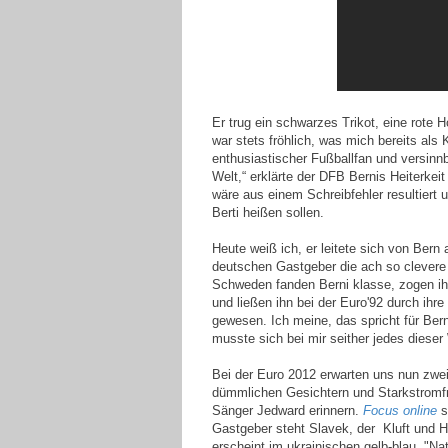
Er trug ein schwarzes Trikot, eine rote Ho
war stets fröhlich, was mich bereits als 
enthusiastischer Fußballfan und versinnbi
Welt,“ erklärte der DFB Bernis Heiterkei
wäre
aus einem Schreibfehler resultiert
Berti heißen sollen.
Heute weiß ich, er leitete sich von Bern
deutschen Gastgeber die ach so clevere
Schweden fanden Berni klasse, zogen ihm
und ließen ihn bei der Euro'92 durch ihr
gewesen. Ich meine, das spricht für Bern
musste sich bei mir seither jedes dies
Bei der Euro 2012 erwarten uns nun zwe
dümmlichen Gesichtern und Starkstromfris
Sänger Jedward erinnern.
Focus online
s
Gastgeber steht Slavek, der
Kluft und H
erscheint im ukrainischen gelb-blau. "