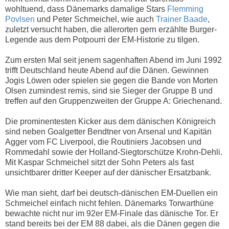
wohltuend, dass Dänemarks damalige Stars
Flemming
Povlsen
und Peter Schmeichel, wie auch
Trainer Baade
,
zuletzt versucht haben, die allerorten gern erzählte Burger-
Legende aus dem Potpourri der EM-Historie zu tilgen.
Zum ersten Mal seit jenem sagenhaften Abend im Juni 1992
trifft Deutschland heute Abend auf die Dänen. Gewinnen
Jogis Löwen oder spielen sie gegen die Bande von Morten
Olsen zumindest remis, sind sie Sieger der Gruppe B und
treffen auf den Gruppenzweiten der Gruppe A: Griechenand.
Die prominentesten Kicker aus dem dänischen Königreich
sind neben Goalgetter Bendtner von Arsenal und Kapitän
Agger vom FC Liverpool, die Routiniers Jacobsen und
Rommedahl sowie der Holland-Siegtorschütze Krohn-Dehli.
Mit Kaspar Schmeichel sitzt der Sohn Peters als fast
unsichtbarer dritter Keeper auf der dänischer Ersatzbank.
Wie man sieht, darf bei deutsch-dänischen EM-Duellen ein
Schmeichel einfach nicht fehlen. Dänemarks Torwarthüne
bewachte nicht nur im 92er EM-Finale das dänische Tor. Er
stand bereits bei der EM 88 dabei, als die Dänen gegen die