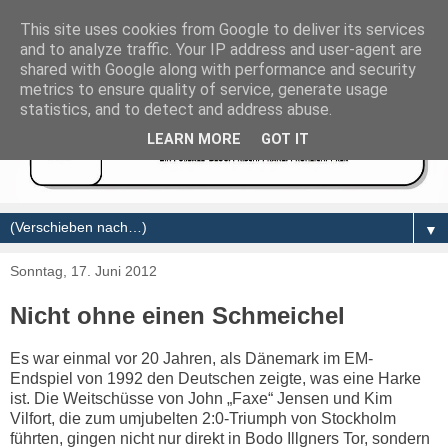
This site uses cookies from Google to deliver its services
and to analyze traffic. Your IP address and user-agent are
shared with Google along with performance and security
metrics to ensure quality of service, generate usage
statistics, and to detect and address abuse.
LEARN MORE
GOT IT
▼
Sonntag, 17. Juni 2012
Nicht ohne einen Schmeichel
Es war einmal vor 20 Jahren, als Dänemark im EM-
Endspiel von 1992 den Deutschen zeigte, was eine Harke
ist. Die Weitschüsse von John „Faxe“ Jensen und Kim
Vilfort, die zum umjubelten 2:0-Triumph von Stockholm
führten, gingen nicht nur direkt in Bodo Illgners Tor, sondern