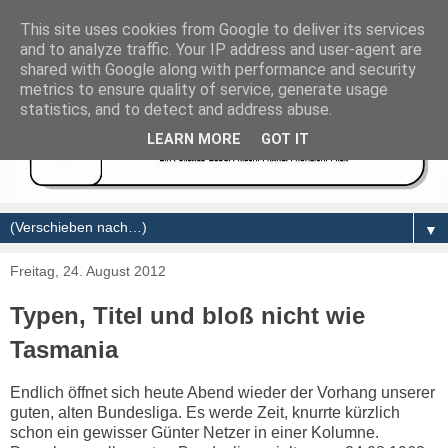
This site uses cookies from Google to deliver its services
and to analyze traffic. Your IP address and user-agent are
shared with Google along with performance and security
metrics to ensure quality of service, generate usage
statistics, and to detect and address abuse.
LEARN MORE
GOT IT
▼
Freitag, 24. August 2012
Typen, Titel und bloß nicht wie
Tasmania
Endlich öffnet sich heute Abend wieder der Vorhang unserer
guten, alten Bundesliga. Es werde Zeit, knurrte kürzlich
schon ein gewisser Günter Netzer in einer Kolumne.