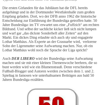
Die ersten Girlanden für das Jubiläum hat die DFL bereits
aufgehängt und in der Dortmunder Westfalenhalle zum großen
Empfang geladen. Dort, wo der DFB anno 1962 die historische
Entscheidung zur Einführung der Bundesliga getroffen hatte.
50
Jahre Bundesliga: im TV erwartet uns eine „Fuffzich“ am rechten
Bildrand. Und selbst der sachliche kicker ließ sich nicht lumpen
und warf gar „das dickste Sonderheft aller Zeiten“ auf den
Markt.
E
in dickes Ding erlaubte sich auch
sky
und engagierte
Lothar Matthäus. Als Experte an der Grasnarbe wird, verlorene
Sohn der Ligenmutter seine Aufwartung machen. Nur, ob ein
Lothar Matthäus wohl noch die Sprache der Liga spricht?
Auch
DER LIBERO
wird der Bundesliga seine Aufwartung
machen und sie mit einer kleinen Themenwoche beehren, die so
bunt werden wird wie ein Blumenstrauß. Denn verschiedene
Fußball-Blogger und Autoren werden zwischen dem 1. und 2.
Spieltag in famosen wie unterhaltsamen Beiträgen aus bald 50
Jahren Bundesliga erzählen.