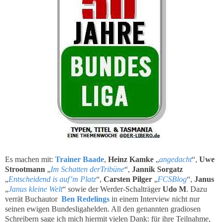
Es machen mit:
Trainer Baade
,
Heinz Kamke
„
angedacht
“,
Uwe
Strootmann
„
Im Schatten derTribüne
“,
Jannik Sorgatz
„
Entscheidend is auf’m Platz
“,
Carsten Pilger
„
FCSBlog
“,
Janus
„
Janus kleine Welt
“ sowie der Werder-Schalträger
Udo M
. Dazu
verrät Buchautor
Ben Redelings
in einem Interview nicht nur
seinen ewigen Bundesligahelden.
All den genannten gradiosen
Schreibern sage ich mich hiermit vielen Dank: für ihre Teilnahme,