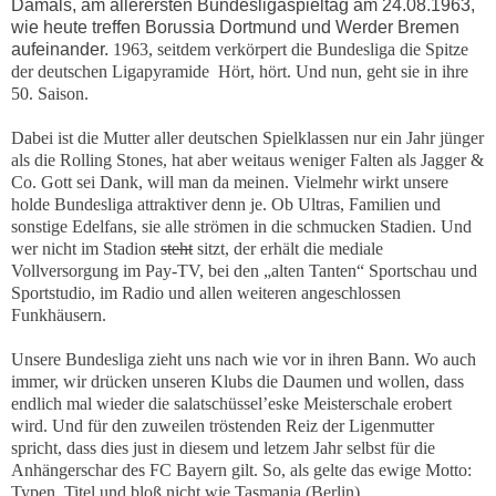
Damals, am allerersten Bundesligaspieltag am 24.08.1963,
wie heute treffen Borussia Dortmund und Werder Bremen
aufeinander.
1963, seitdem verkörpert die Bundesliga die Spitze
der deutschen Ligapyramide Hört, hört. Und nun, geht sie in ihre
50. Saison.
Dabei ist
die Mutter aller deutschen Spielklassen
nur ein Jahr jünger
als die Rolling Stones, hat aber weitaus weniger Falten als Jagger &
Co. Gott sei Dank, will man da meinen. Vielmehr wirkt unsere
holde Bundesliga attraktiver denn je. Ob Ultras, Familien und
sonstige Edelfans, sie alle strömen in die schmucken Stadien.
Und
wer nicht im Stadion
steht
sitzt, der erhält die mediale
Vollversorgung im Pay-TV, bei den „alten Tanten“ Sportschau und
Sportstudio, im Radio und allen weiteren angeschlossen
Funkhäusern.
Unsere Bundesliga zieht uns nach wie vor in ihren Bann. Wo auch
immer, wir drücken unseren Klubs die Daumen und wollen, dass
endlich mal wieder die salatschüssel’eske Meisterschale erobert
wird. Und für den zuweilen tröstenden Reiz der Ligenmutter
spricht, dass dies just in diesem und letzem Jahr selbst für die
Anhängerschar des FC Bayern gilt.
So, als gelte das ewige Motto:
Typen, Titel und bloß nicht wie Tasmania (Berlin).