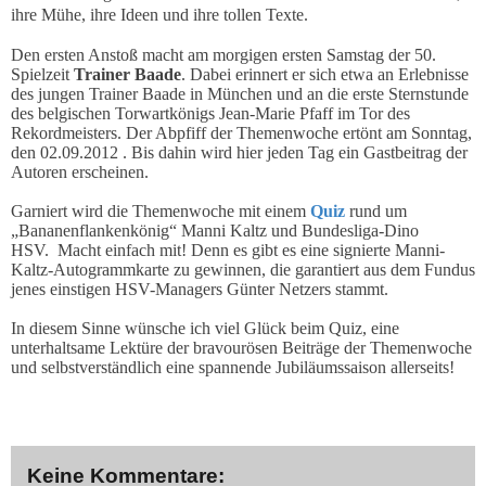
ihre Mühe, ihre Ideen und ihre tollen Texte.
D
en ersten Anstoß macht am morgigen ersten Samstag der 50.
Spielzeit
Trainer Baade
. Dabei erinnert er sich etwa an Erlebnisse
des jungen Trainer Baade in München und an die erste Sternstunde
des belgischen Torwartkönigs Jean-Marie Pfaff im Tor des
Rekordmeisters. Der Abpfiff der Themenwoche ertönt am Sonntag,
den 02.09.2012 . Bis dahin wird hier jeden Tag ein Gastbeitrag der
Autoren erscheinen.
Garniert wird die Themenwoche mit einem
Quiz
rund um
„Bananenflankenkönig“ Manni Kaltz und Bundesliga-Dino
HSV. Macht einfach mit! Denn es gibt es eine signierte Manni-
Kaltz-Autogrammkarte zu gewinnen, die garantiert aus dem Fundus
jenes einstigen HSV-Managers Günter Netzers stammt.
In diesem Sinne wünsche ich viel Glück beim Quiz, eine
unterhaltsame Lektüre der bravourösen Beiträge der Themenwoche
und selbstverständlich eine spannende Jubiläumssaison allerseits!
Keine Kommentare: