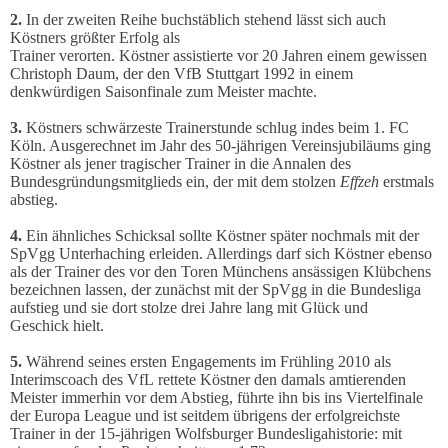
2.
In der zweiten Reihe buchstäblich stehend lässt sich auch
Köstners größter Erfolg als
Trainer verorten. Köstner assistierte vor 20 Jahren einem gewissen
Christoph Daum, der den VfB Stuttgart 1992 in einem
denkwürdigen Saisonfinale zum Meister machte.
3.
Köstners schwärzeste Trainerstunde schlug indes beim 1. FC
Köln. Ausgerechnet im Jahr des 50-jährigen Vereinsjubiläums ging
Köstner als jener tragischer Trainer in die Annalen des
Bundesgründungsmitglieds ein, der mit dem stolzen
Effzeh
erstmals
abstieg.
4.
Ein ähnliches Schicksal sollte Köstner später nochmals mit der
SpVgg Unterhaching erleiden. Allerdings darf sich Köstner ebenso
als der Trainer des vor den Toren Münchens ansässigen Klübchens
bezeichnen lassen, der zunächst mit der SpVgg in die Bundesliga
aufstieg und sie dort stolze drei Jahre lang mit Glück und
Geschick hielt.
5.
Während seines ersten Engagements im Frühling 2010 als
Interimscoach des VfL rettete Köstner den damals amtierenden
Meister immerhin vor dem Abstieg, führte ihn bis ins Viertelfinale
der Europa League und ist seitdem übrigens der erfolgreichste
Trainer in der 15-jährigen Wolfsburger Bundesligahistorie: mit