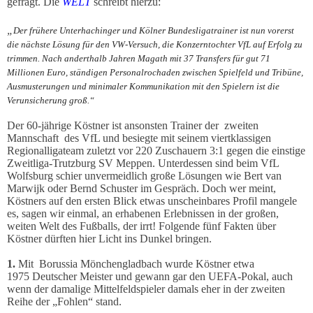
gefragt. Die
WELT
schreibt hierzu:
„
Der frühere Unterhachinger und Kölner Bundesligatrainer ist nun vorerst
die nächste Lösung für den VW-Versuch, die Konzerntochter VfL auf Erfolg zu
trimmen. Nach anderthalb Jahren Magath mit 37 Transfers für gut 71
Millionen Euro, ständigen Personalrochaden zwischen Spielfeld und Tribüne,
Ausmusterungen und minimaler Kommunikation mit den Spielern ist die
Verunsicherung groß.“
Der 60-jährige Köstner ist ansonsten Trainer der zweiten
Mannschaft des VfL und besiegte mit seinem viertklassigen
Regionalligateam zuletzt vor 220 Zuschauern 3:1 gegen die einstige
Zweitliga-Trutzburg SV Meppen. Unterdessen sind beim VfL
Wolfsburg schier unvermeidlich große Lösungen wie Bert van
Marwijk oder Bernd Schuster im Gespräch.
Doch wer meint,
Köstners auf den ersten Blick etwas unscheinbares Profil mangele
es, sagen wir einmal, an erhabenen Erlebnissen in der großen,
weiten Welt des Fußballs, der irrt! Folgende fünf Fakten über
Köstner dürften hier Licht ins Dunkel bringen.
1.
Mit
Borussia Mönchengladbach wurde Köstner etwa
1975 Deutscher Meister und gewann gar den UEFA-Pokal, auch
wenn der damalige Mittelfeldspieler damals eher in der zweiten
Reihe der „Fohlen“ stand.