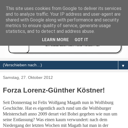
This site uses cookies from Google to deliver its services
and to analyze traffic. Your IP address and user-agent are
shared with Google along with performance and security
metrics to ensure quality of service, generate usage
statistics, and to detect and address abuse.
LEARN MORE
GOT IT
▼
Samstag, 27. Oktober 2012
Forza Lorenz-Günther Köstner!
Seit Donnerstag ist
Felix Wolfgang Magath nun in Wolfsburg
Geschichte. Hat es eigentlich auch rund um die Wolfsburger
Meisterschaft anno 2009 derart viel Bohei gegeben wie nun um
seine Entlassung?
Was einen kaum verwundert: nach dem
Niedergang der letzten Wochen mit Magath hat man in der