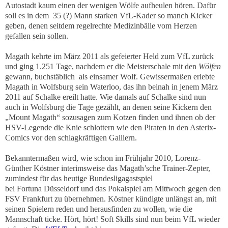
Autostadt kaum einen der wenigen Wölfe aufheulen hören.
Dafür
soll es in dem
35 (?) Mann starken VfL-Kader so manch Kicker
geben, denen seitdem regelrechte Medizinbälle vom Herzen
gefallen sein sollen.
Magath kehrte im März 2011 als gefeierter Held zum VfL zurück
und ging 1.251 Tage, nachdem er die Meisterschale mit den
Wölfen
gewann, buchstäblich
als einsamer Wolf. Gewissermaßen erlebte
Magath in Wolfsburg sein Waterloo, das ihn beinah in jenem März
2011 auf Schalke ereilt hatte. Wie damals auf Schalke sind nun
auch in Wolfsburg die Tage gezählt, an denen seine Kickern den
„Mount Magath“ sozusagen zum Kotzen finden und ihnen ob der
HSV-Legende die Knie schlottern wie den Piraten in den Asterix-
Comics vor den schlagkräftigen Galliern.
Bekanntermaßen wird, wie schon im Frühjahr 2010, Lorenz-
Günther Köstner interimsweise das Magath’sche Trainer-Zepter,
zumindest für das heutige Bundesligagastspiel
bei Fortuna Düsseldorf und das Pokalspiel am Mittwoch gegen den
FSV Frankfurt zu übernehmen. Köstner kündigte unlängst an, mit
seinen Spielern reden und herausfinden zu wollen, wie die
Mannschaft ticke. Hört, hört! Soft Skills sind nun beim VfL wieder